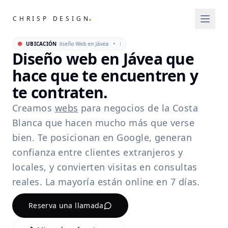
.
CHRISP DESIGN
UBICACIÓN
Estudio de Diseño Web en Jávea • Estudio de Diseño Web en Jávea •
Diseño web en Jávea que
hace que te encuentren y
te contraten.
Creamos
webs
para negocios de la Costa
Blanca que hacen mucho más que verse
bien. Te posicionan en Google, generan
confianza entre clientes extranjeros y
locales, y convierten visitas en consultas
reales. La mayoría están online en 7 días.
Reserva una llamada