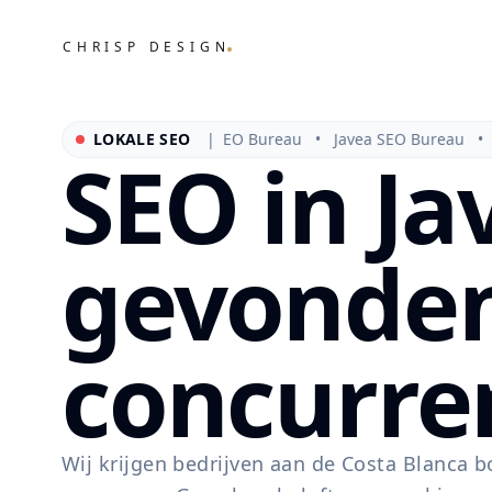
.
CHRISP DESIGN
LOKALE SEO
Javea SEO Bureau • Javea SEO Bureau •
|
SEO in J
gevonden
concurre
Wij krijgen bedrijven aan de Costa Blanca b