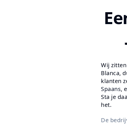
Ee
Wij zitte
Blanca, d
klanten z
Spaans
, 
Sta je da
het.
De bedrijv