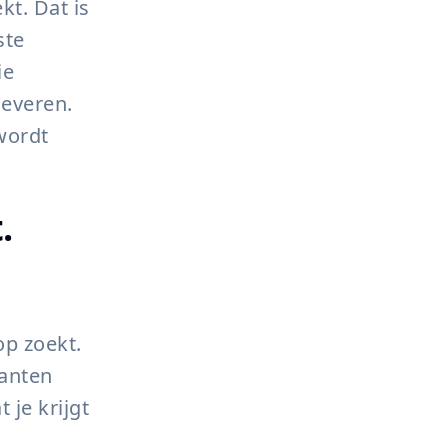
t. Dat is
ste
ie
leveren.
wordt
.
p zoekt.
lanten
 je krijgt