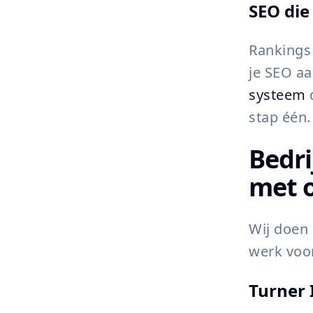
SEO die
Rankings 
je SEO a
systeem
stap één.
Bedri
met o
Wij doen 
werk voor
Turner 