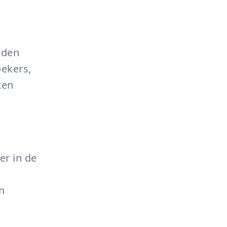
nden
oekers,
ten
er in de
n