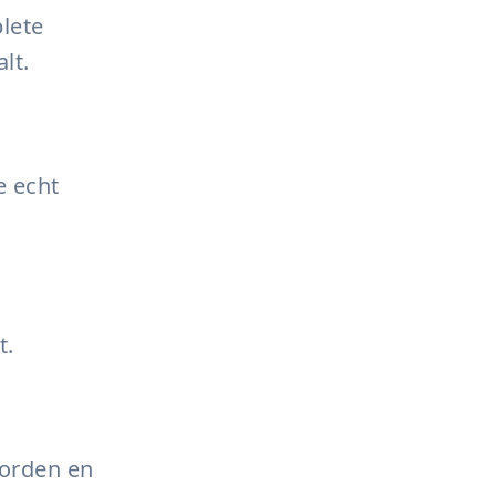
lete
lt.
e echt
t.
orden en