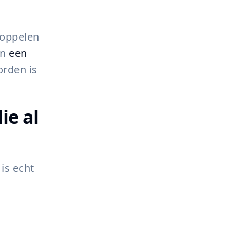
 koppelen
n
een
rden is
ie al
is echt