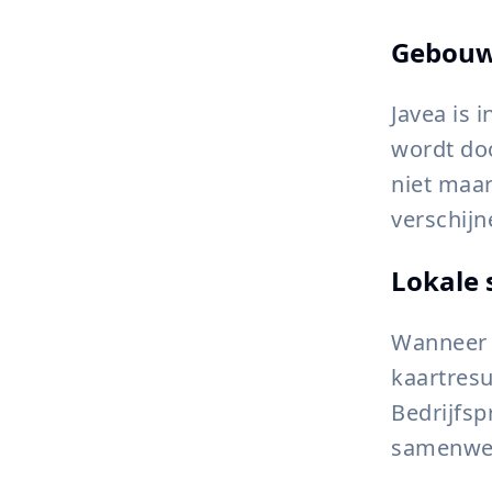
Gebouw
Javea is 
wordt doo
niet maa
verschijn
Lokale 
Wanneer i
kaartresu
Bedrijfsp
samenwerk