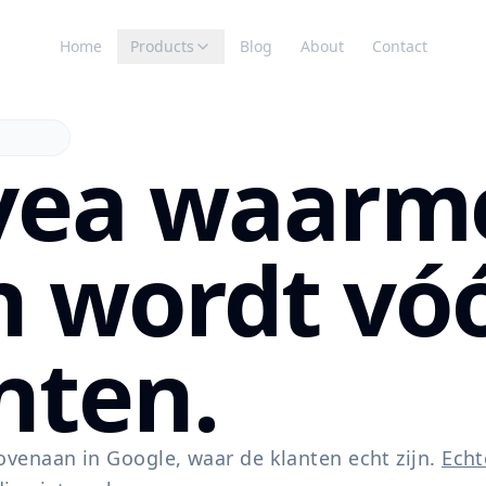
Home
Products
Blog
About
Contact
avea waarm
 wordt vóó
nten.
ovenaan in Google, waar de klanten echt zijn.
Echt